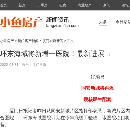
首页
新房
二手房
租房
商业地产
新闻
论坛
头条
今日话
小鱼房产
>
厦门房产新闻
>
厦门城建新闻
>
正文
环东海域将新增一医院！最新进展→
2022-08-31
来自：厦门日报
好消息
同安新城将再添
硬核民生配套
厦门日报记者昨日从同安新城片区指挥部获悉，新城片区内
合医院——环东海域医院计划在今年底竣工验收，该医院项目将
营。